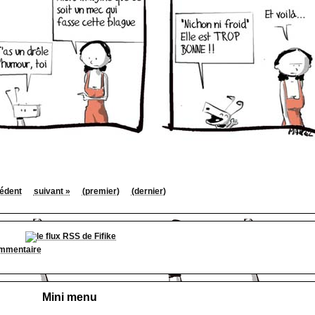
édent
suivant »
(premier)
(dernier)
ommentaire
Mini menu