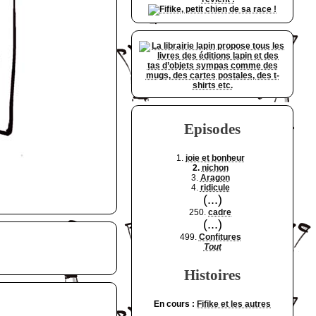
Episodes
1.
joie et bonheur
2.
nichon
3.
Aragon
4.
ridicule
(...)
250.
cadre
(...)
499.
Confitures
Tout
Histoires
En cours :
Fifike et les autres